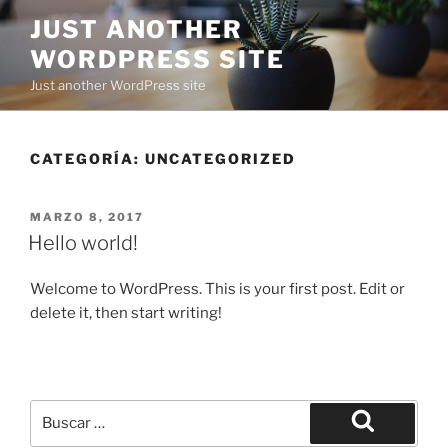
Saltar
JUST ANOTHER
al
WORDPRESS SITE
contenido
Just another WordPress site
CATEGORÍA:
UNCATEGORIZED
PUBLICADO
MARZO 8, 2017
EL
Hello world!
Welcome to WordPress. This is your first post. Edit or
delete it, then start writing!
Buscar
por:
Buscar